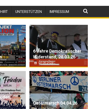
HIRT
UNTERSTÜTZEN
IMPRESSUM
6 Jahre Demokratischer
n
Widerstand, 28.03.26
03.06.2026
in
tischer Widerstand, 28.03.26
ieden,
Ostermarsch 04.04.26
03.06.2026