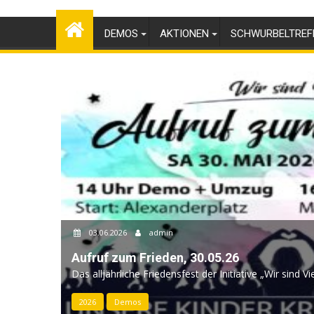
Skip
to
DEMOS
AKTIONEN
SCHWURBELTREF
content
03.06.2026
admin
Aufruf zum Frieden, 30.05.26
Das alljährliche Friedensfest der Initiative „Wir sind Vi
2026
Demos