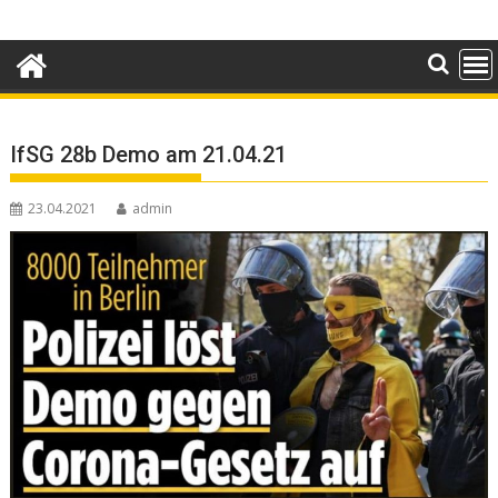
Skip
to
content
IfSG 28b Demo am 21.04.21
23.04.2021
admin