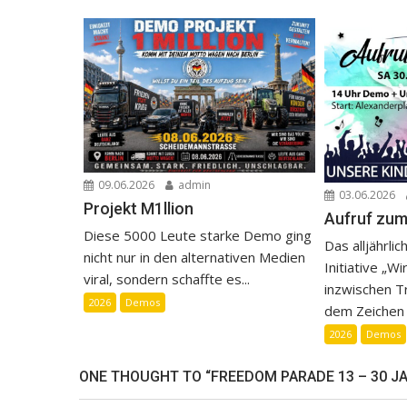
09.06.2026
admin
03.06.2026
Projekt M1llion
Aufruf zum
Diese 5000 Leute starke Demo ging
Das alljährli
nicht nur in den alternativen Medien
Initiative „Wi
viral, sondern schaffte es...
inzwischen Tr
2026
Demos
dem Zeichen d
2026
Demos
ONE THOUGHT TO “FREEDOM PARADE 13 – 30 J