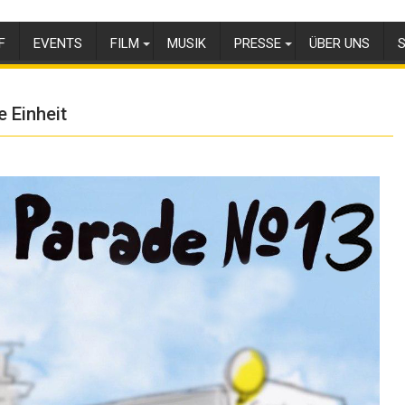
F
EVENTS
FILM
MUSIK
PRESSE
ÜBER UNS
S
 Einheit