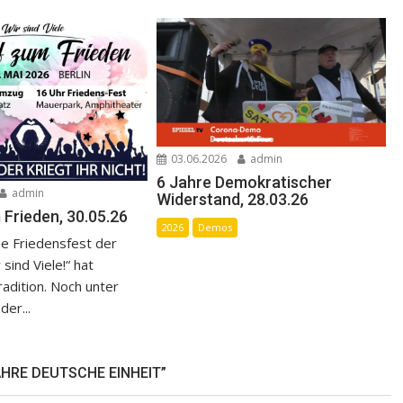
03.06.2026
admin
6 Jahre Demokratischer
admin
Widerstand, 28.03.26
 Frieden, 30.05.26
2026
Demos
che Friedensfest der
r sind Viele!“ hat
adition. Noch unter
er...
AHRE DEUTSCHE EINHEIT”