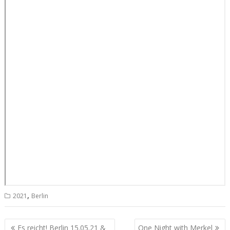
,
2021
Berlin
Beitrags-
Es reicht! Berlin 15.05.21 &
One Night with Merkel