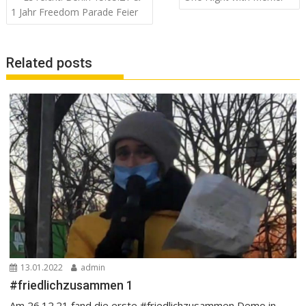
Navigation
1 Jahr Freedom Parade Feier
Related posts
13.01.2022
admin
#friedlichzusammen 1
Am 26.12.21 fand die erste #friedlichzusammen Demo in