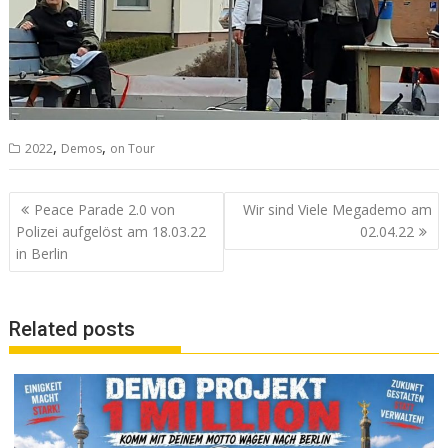
,
,
2022
Demos
on Tour
Beitrags-
Peace Parade 2.0 von
Wir sind Viele Megademo am
Navigation
Polizei aufgelöst am 18.03.22
02.04.22
in Berlin
Related posts