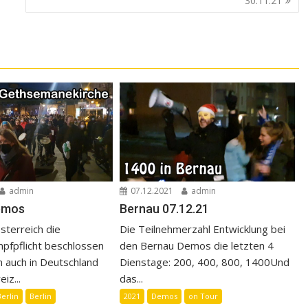
30.11.21
admin
07.12.2021
admin
emos
Bernau 07.12.21
sterreich die
Die Teilnehmerzahl Entwicklung bei
mpfpflicht beschlossen
den Bernau Demos die letzten 4
 auch in Deutschland
Dienstage: 200, 400, 800, 1400Und
iz...
das...
Berlin
Berlin
2021
Demos
on Tour