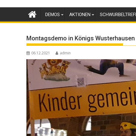
Skip
to
DEMOS
AKTIONEN
SCHWURBELTREF
content
Montagsdemo in Königs Wusterhausen
06.12.2021
admin