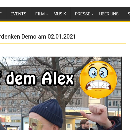
F
EVENTS
FILM
MUSIK
PRESSE
ÜBER UNS
S
erdenken Demo am 02.01.2021