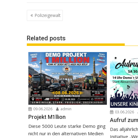
Beitrags-
Polizeigewalt
Navigation
Related posts
09.06.2026
admin
03.06.2026
Projekt M1llion
Aufruf zum
Diese 5000 Leute starke Demo ging
Das alljährli
nicht nur in den alternativen Medien
Initiative „Wi