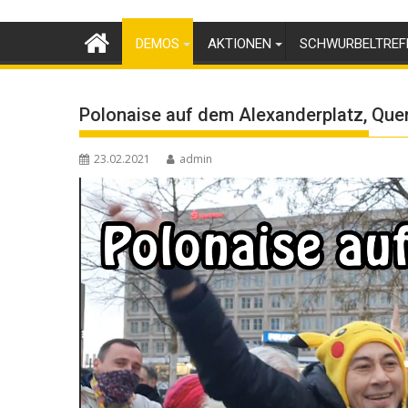
Skip
to
DEMOS
AKTIONEN
SCHWURBELTREF
content
Polonaise auf dem Alexanderplatz, Qu
23.02.2021
admin