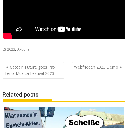
,
2023
Aktionen
Beitrags-
Captain Future goes Pax
Weltfrieden 2023 Demo
Navigation
Terra Musica Festival 2023
Related posts