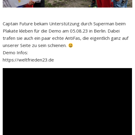
Captain Future bekam Unterstützung durch Superman beim
Plakate kleben für die Demo am 05.08.23 in Berlin. Dabei
trafen sie auch ein paar echte AntiFas, die eigentlich ganz auf
unserer Seite zu sein schienen.
Demo Infos:
https://weltfrieden23.de