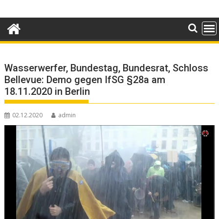
Skip
to
content
Wasserwerfer, Bundestag, Bundesrat, Schloss
Bellevue: Demo gegen IfSG §28a am
18.11.2020 in Berlin
02.12.2020
admin